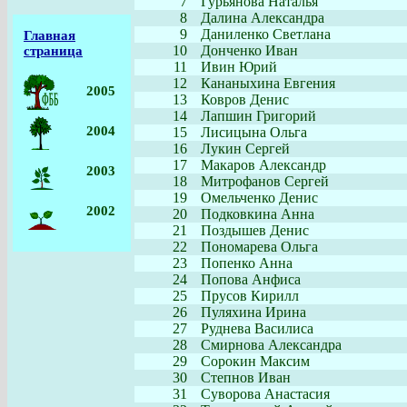
7
Гурьянова Наталья
8
Далина Александра
9
Даниленко Светлана
Главная
10
Донченко Иван
страница
11
Ивин Юрий
12
Кананыхина Евгения
2005
13
Ковров Денис
14
Лапшин Григорий
2004
15
Лисицына Ольга
16
Лукин Сергей
17
Макаров Александр
2003
18
Митрофанов Сергей
19
Омельченко Денис
2002
20
Подковкина Анна
21
Поздышев Денис
22
Пономарева Ольга
23
Попенко Анна
24
Попова Анфиса
25
Прусов Кирилл
26
Пуляхина Ирина
27
Руднева Василиса
28
Смирнова Александра
29
Сорокин Максим
30
Степнов Иван
31
Суворова Анастасия