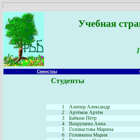
Учебная стра
Семестры
Студенты
1
Алипер Александр
2
Артёмов Артём
3
Бабкин Пётр
4
Вахрушева Анна
5
Головастова Марина
6
Головкина Мария