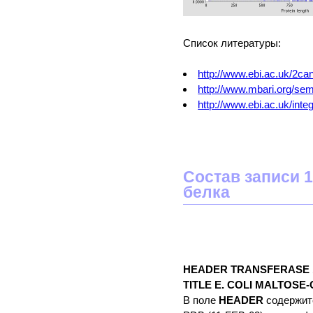
Список литературы:
http://www.ebi.ac.uk/2c
http://www.mbari.org/sem
http://www.ebi.ac.uk/in
Состав записи 
белка
HEADER TRANSFERASE 1
TITLE E. COLI MALTOS
В поле
HEADER
содержитс