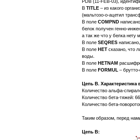
PDB (11-FEB-03), идентиф
В
TITLE
– из какого орган
(мальтозо-о-ацетил трансф
В поле
COMPND
написано 
белок получен генно-инже
а так же что у белка нету
В поле
SEQRES
написано,
В поле
HET
сказано, что л
воды.
В поле
HETNAM
расшифро
В поле
FORMUL
– брутто
Цепь В. Характеристика 
Количество альфа-спирале
Количество бета-тяжей: 6
Количество бета-поворото
Таким образом, перед нам
Цепь В: