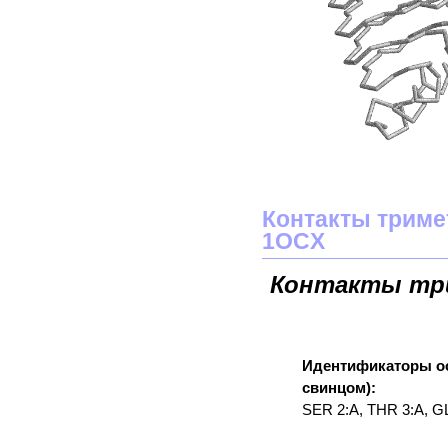
Контакты триме
1OCX
Контакты три
Идентификаторы ос
свинцом):
SER 2:A, THR 3:A, G