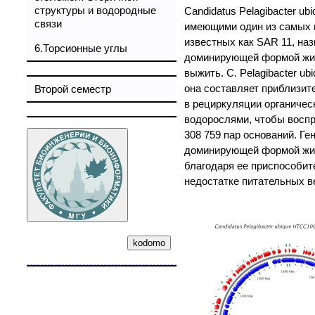
структуры и водородные
Candidatus Pelagibacter 
связи
имеющими один из самых п
известных как SAR 11, наз
6.Торсионные углы
доминирующей формой жиз
выжить. C. Pelagibacter u
она составляет приблизите
Второй семестр
в рециркуляции органичес
водорослями, чтобы воспр
308 759 пар оснований. Ген
доминирующей формой жизн
благодаря ее приспособи
недостатке питательных в
kodomo