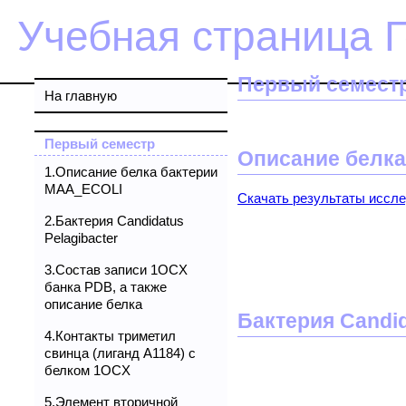
Учебная страница 
Первый семест
На главную
Первый семестр
Описание белк
1.Описание белка бактерии
MAA_ECOLI
Скачать результаты иссле
2.Бактерия Candidatus
Pelagibacter
3.Состав записи 1OCX
банка PDB, а также
описание белка
Бактерия Candid
4.Контакты триметил
свинца (лиганд А1184) с
белком 1OCX
5.Элемент вторичной