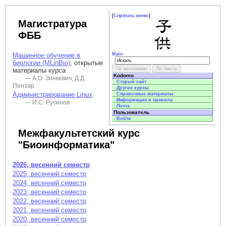
[
Спрятать меню
]
Магистратура
ФББ
Машинное обучение в
Main
биологии (MLinBio)
, открытые
материалы курса
Kodomo
— А.О. Зинкевич, Д.Д.
Старый сайт
Пензар
Другие курсы
Администрирование Linux
Справочные материалы
Информация и правила
— И.С. Русинов
Почта
Пользователь
Войти
Межфакультетский курс
"Биоинформатика"
2026, весенний семестр
2025, весенний семестр
2024, весенний семестр
2023, весенний семестр
2022, весенний семестр
2021, весенний семестр
2020, весенний семестр