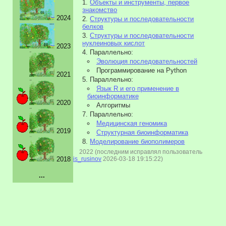
Объекты и инструменты, первое
знакомство
2024
Структуры и последовательности
белков
Структуры и последовательности
нуклеиновых кислот
2023
Параллельно:
Эволюция последовательностей
Программирование на Python
2021
Параллельно:
Язык R и его применение в
биоинформатике
2020
Алгоритмы
Параллельно:
Медицинская геномика
2019
Структурная биоинформатика
Моделирование биополимеров
2022 (последним исправлял пользователь
2018
is_rusinov
2026-03-18 19:15:22)
...