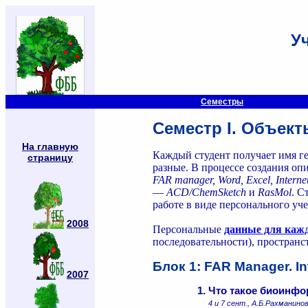
У
Cеместры
Cеместр I. Объек
На главную
Каждый студент получает имя ге
страницу
разные. В процессе создания оп
FAR manager, Word, Excel, Internet
—
ACD/ChemSketch
и
RasMol
. C
работе в виде персонального уч
2008
Персональные
данные для кажд
последовательности), пространс
Блок 1: FAR Manager. In
2007
1.
Что такое биоинфо
4 и 7 сент., А.Б.Рахманино