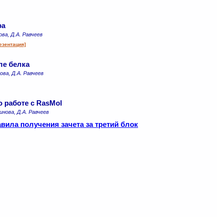
ра
ова, Д.А. Равчеев
езентация]
ле белка
ова, Д.А. Равчеев
о работе с RasMol
инова, Д.А. Равчеев
вила получения зачета за третий блок