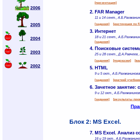
[презентация]
2006
2.
FAR Manager
11 и 14 сент., А.Б.Рахмани
2005
[задания]
[инструкция по F
3.
Интернет
18 и 21 сент., А.Б.Рахмани
2004
[задания]
4.
Поисковые системы
2003
25 и 28 сент., Д.А.Равчеев
[задания]
[подсказки]
[ва
2002
5.
HTML
9 и 5 окт., А.Б.Рахманинова
[задания]
[краткий учебни
6.
Зачетное занятие: 
9 и 12 окт., А.Б.Рахманинов
[задания]
[результаты пров
Пра
Блок 2: MS Excel.
7.
MS Excel. Анализ с
16 и 19 окт., А.Б.Рахманино