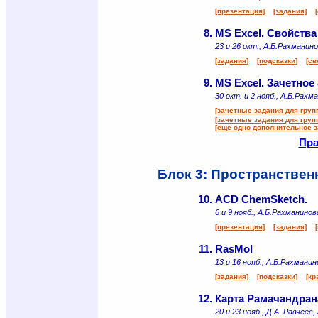
[презентация]
[задания]
8.
MS Excel. Свойства
23 и 26 окт., А.Б.Рахманино
[задания]
[подсказки]
[св
9.
MS Excel. Зачетное 
30 окт. и 2 нояб., А.Б.Рахм
[зачетные задания для груп
[зачетные задания для груп
[еще одно дополнительное за
Пра
Блок 3: Пространствен
10.
ACD ChemSketch.
6 и 9 нояб., А.Б.Рахманинов
[презентация]
[задания]
11.
RasMol
13 и 16 нояб., А.Б.Рахманин
[задания]
[подсказки]
[кр
12.
Карта Рамачандран
20 и 23 нояб., Д.А. Равчеев