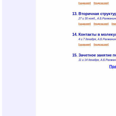
[задания]
[подсказки]
13.
Вторичная структу
27 и 30 нояб., А.Б.Рахманин
[задания]
[подсказки]
[пр
14.
Контакты в молеку
4 и 7 декабря, А.Б.Рахманин
[задания]
[подсказки]
15.
Зачетное занятие п
11 и 14 декабря, А.Б.Рахман
Пра