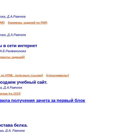
нова, Д.А.Равчеев
AR]
[примеры заданий по FAR]
нова, Д.А.Равчеев
 в сети интернет
, А.Б.Рахманинова
рианты заданий]
к по HTML, полезные ссылки]
[спецсимволы]
создаем учебный сайт.
а, Д.А.Равчеев
ерки (гр.102)]
вила получения зачета за первый блок
остава белка.
ва, Д.А. Равчеев