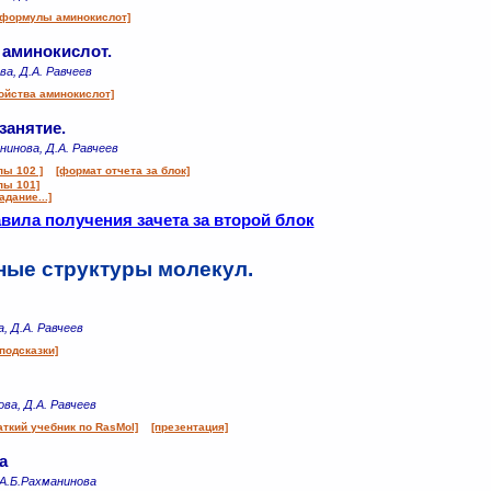
[формулы аминокислот]
 аминокислот.
ва, Д.А. Равчеев
ойства аминокислот]
занятие.
анинова, Д.А. Равчеев
пы 102 ]
[формат отчета за блок]
пы 101]
дание...]
вила получения зачета за второй блок
ные структуры молекул.
а, Д.А. Равчеев
[подсказки]
ова, Д.А. Равчеев
аткий учебник по RasMol]
[презентация]
а
, А.Б.Рахманинова