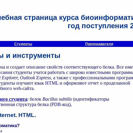
чебная страница курса биоинформат
год поступления 
Студенты
Преподаватели
ты и инструменты
на и создает описание свойств соответствующего белка. Все им
исания студенты учатся работать с широко известными программ
 Explorer, Outlook Express
, а также с профессиональными програ
туденты изучают язык HTML и оформляют отчет о проделанной
ебного web-сайта.
ого студента
: белок
Bacillus subtilis
(идентификаторы
твенная структура белка (PDB-код),
ternet. HTML.
рматика?
ва